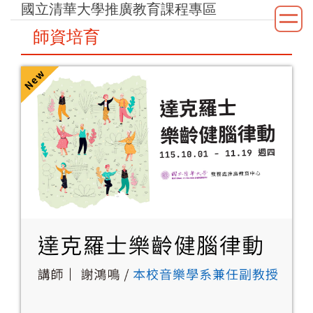
國立清華大學推廣教育課程專區
跳
到
師資培育
主
要
內
容
區