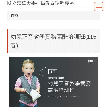
國立清華大學推廣教育課程專區
跳
到
主
首頁
要
內
容
幼兒正音教學實務高階培訓班(115
區
春)