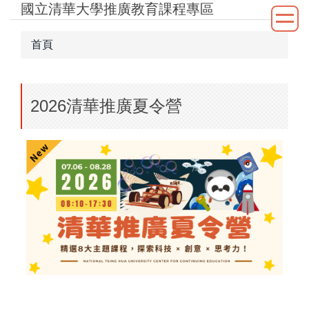
國立清華大學推廣教育課程專區
跳
到
主
首頁
要
內
容
2026清華推廣夏令營
區