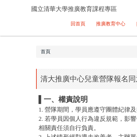
跳
國立清華大學推廣教育課程專區
到
主
回首頁
推廣教育中心
要
內
容
區
首頁
清大推廣中心兒童營隊報名同
▌一、權責說明
1. 營隊期間，學員應遵守團體紀律
2. 若學員因個人行為違反規範，
相關責任須自行負責。