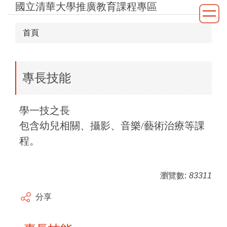
國立清華大學推廣教育課程專區
跳
到
主
首頁
要
內
容
專長技能
區
學一技之長
包含幼兒相關、攝影、音樂/藝術治療等課
程。
瀏覽數:
83311
分享