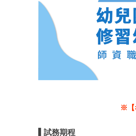
※【
▌試務期程