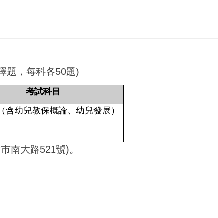
擇題，每科各50題)
考試科目
（含幼兒教保概論、幼兒發展）
市南大路521號)。