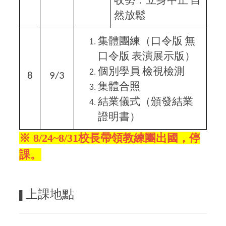
收勢：立身中正
自
然放鬆
集體團練（口令版
無
口令版
表演展示版）
個別學員
檢視檢測
8
9/3
集體合照
結業儀式（頒發結業
證明書）
※ 8/24~8/31
校長
帶領教練團
出國，停
課。
上課地點
▌