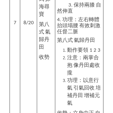
保持兩膝
自
3.
海尋
然伸直
寶
功理：左右轉體
4.
7
8/20
第八
抬頭塌腰
有效刺激
任督二脈
式
氣
歸丹
第八式
氣歸丹田
田
動作要領
1 2 3
收勢
注意：兩掌合
抱
像丹田處收
攏
功理：以意行
氣
引氣回收
培
補丹田
增補元
氣