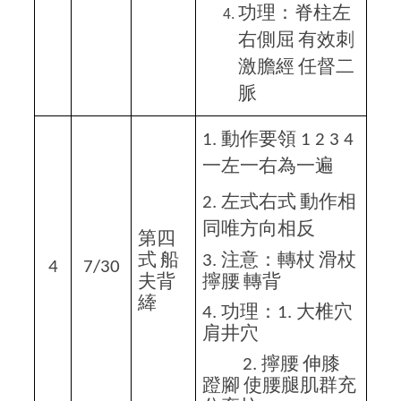
功理：脊柱左
右側屈
有效刺
激膽經
任督二
脈
動作要領
1.
1 2 3 4
一左一右為一遍
左式右式
動作相
2.
同唯方向相反
第四
式
船
注意：轉杖
滑杖
3.
4
7/30
夫背
擰腰
轉背
縴
功理：
大椎穴
4.
1.
肩井穴
擰腰
伸膝
2.
蹬腳
使腰腿肌群充