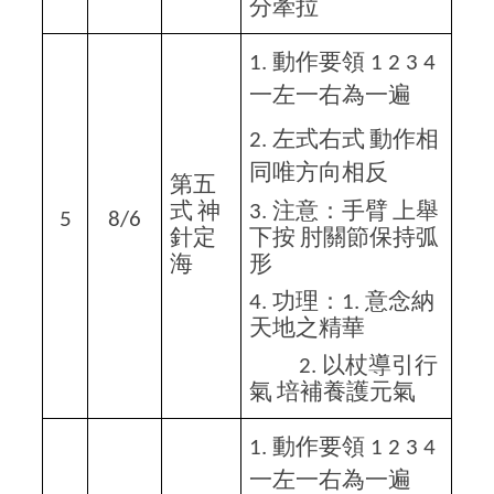
分牽拉
動作要領
1.
1 2 3 4
一左一右為一遍
左式右式
動作相
2.
同唯方向相反
第五
式
神
注意：手臂
上舉
3.
5
8/6
針定
下按
肘關節保持弧
海
形
功理：
意念納
4.
1.
天地之精華
以杖導引行
2.
氣
培補養護元氣
動作要領
1.
1 2 3 4
一左一右為一遍