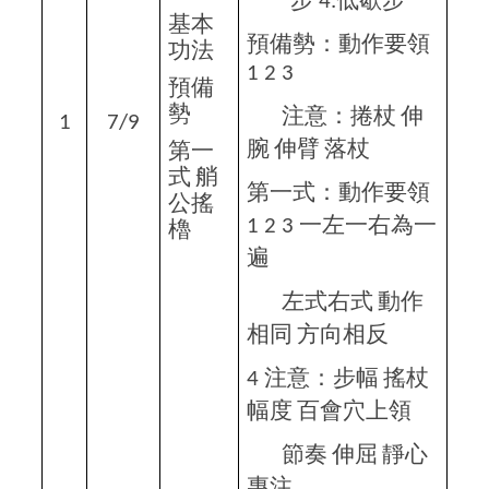
步
低歇步
4.
基本
預備勢：動作要領
功法
1 2 3
預備
勢
注意：捲杖
伸
1
7/9
腕
伸臂
落杖
第一
式
艄
第一式：動作要領
公搖
一左一右為一
1 2 3
櫓
遍
左式右式
動作
相同
方向相反
注意：步幅
搖杖
4
幅度
百會穴上領
節奏
伸屈
靜心
專注