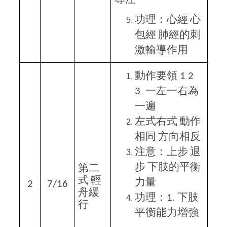
功理：心經
心
包經
肺經的刺
激輸導作用
動作要領
1 2
一左一右為
3
一遍
左式右式
動作
相同
方向相反
注意：上步
退
步
下肢的平衡
第二
式
輕
力量
2
7/16
舟緩
功理：
下肢
1.
行
平衡能力增強