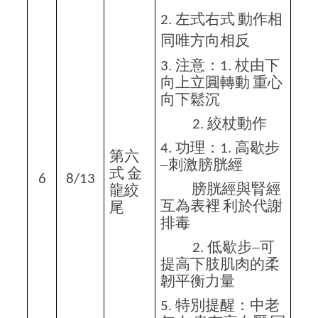
左式右式
動作相
2.
同唯方向相反
注意：
杖由下
3.
1.
向上立圓轉動
重心
向下鬆沉
絞杖動作
2.
功理：
高歇步
4.
1.
第六
–刺激膀胱經
式
金
6
8/13
膀胱經與腎經
龍絞
互為表裡
利於代謝
尾
排毒
低歇步–可
2.
提高下肢肌肉的柔
韌平衡力量
特別提醒：中老
5.