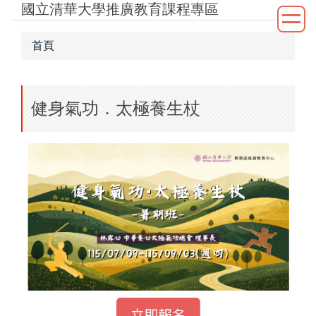
國立清華大學推廣教育課程專區
跳
到
主
首頁
要
內
容
健身氣功．太極養生杖
區