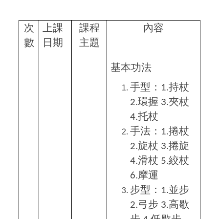
次
上課
課程
內容
數
日期
主題
基本功法
手型：
持杖
1.
環握
夾杖
2.
3.
托杖
4.
手法：
捲杖
1.
旋杖
捲旋
2.
3.
滑杖
絞杖
4.
5.
摩運
6.
步型：
並步
1.
弓步
高歇
2.
3.