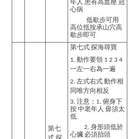
年人
患有高血壓
冠
心病
低歇步可用
高位抵按承山穴高
歇步即可
第七式
探海尋寶
動作要領
1.
1 2 3 4
一左一右為一遍
左式右式
動作相
2.
同唯方向相反
注意：
俯身下
3.
1.
按
中老年人
毋須太
低
身形頭低於
2.
第七
心臟
必須抬頭
式
探