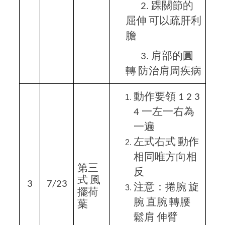
踝關節的
2.
屈伸
可以疏肝利
膽
肩部的圓
3.
轉
防治肩周疾病
動作要領
1 2 3
一左一右為
4
一遍
左式右式
動作
相同唯方向相
第三
反
式
風
3
7/23
注意：捲腕
旋
擺荷
腕
直腕
轉腰
葉
鬆肩
伸臂