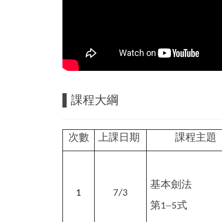
▌
課程大綱
次數
上課日期
課程主題
基本劍法
1
7/3
第
–
式
1
5