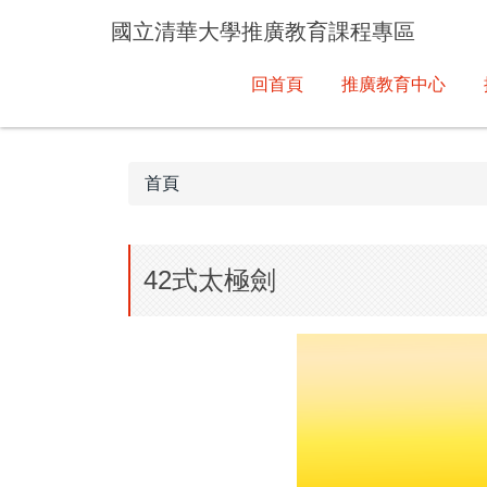
跳
國立清華大學推廣教育課程專區
到
主
回首頁
推廣教育中心
要
內
容
區
首頁
42式太極劍