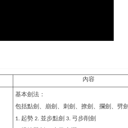
內容
基本劍法：
包括點劍、崩劍、刺劍、撩劍、攔劍、劈
起勢
並步點劍
弓步削劍
1.
2.
3.