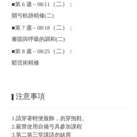
（二）
■第 6 週－08/11
：
開弓軌跡精修(二)
（二）
■第 7 週－08/18
：
審固與呼吸的調和(二)
（二）
■第 8 週－08/25
：
鬆弦術精修
注意事項
▌
1.請穿著輕便服飾，勿穿拖鞋。
2.嚴禁使用自備弓具參加課程
3.第二第三堂課請勿缺席