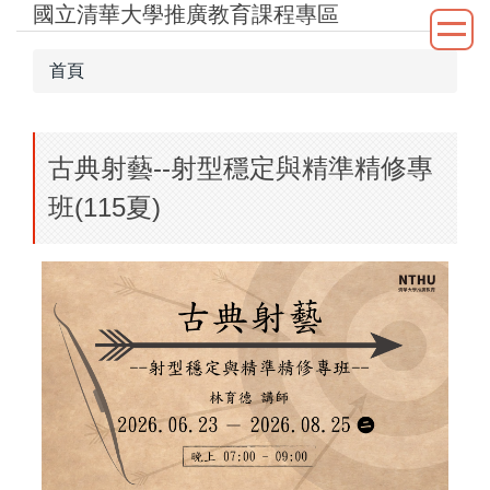
國立清華大學推廣教育課程專區
跳
到
主
首頁
要
內
容
古典射藝--射型穩定與精準精修專
區
班(115夏)