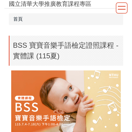
國立清華大學推廣教育課程專區
跳
到
主
首頁
要
內
容
BSS 寶寶音樂手語檢定證照課程 -
區
實體課 (115夏)