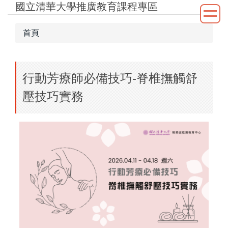
國立清華大學推廣教育課程專區
跳
到
主
首頁
要
內
容
行動芳療師必備技巧-脊椎撫觸舒
區
壓技巧實務