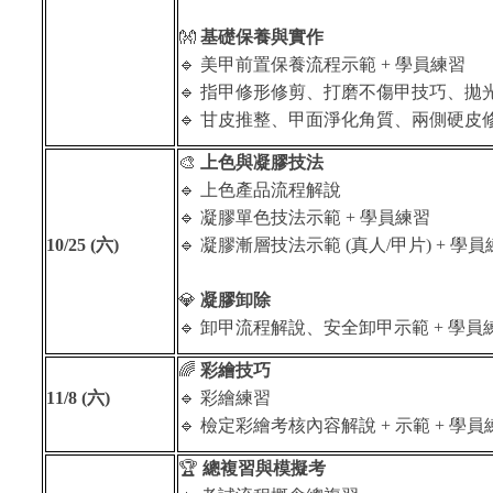
👐
基礎保養與實作
🔹
美甲前置保養流程示範 + 學員練習
🔹
指甲修形修剪、打磨不傷甲技巧、拋
🔹
甘皮推整、甲面淨化角質、兩側硬皮修護
🎨
上色與凝膠技法
🔹
上色產品流程解說
🔹
凝膠單色技法示範 + 學員練習
10/25 (
六)
🔹
凝膠漸層技法示範 (真人/甲片) + 學員
💎
凝膠卸除
🔹
卸甲流程解說、安全卸甲示範 + 學員
🌈
彩繪技巧
11/8 (
六)
🔹
彩繪練習
🔹
檢定彩繪考核內容解說 + 示範 + 學員
🏆
總複習與模擬考