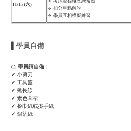
🔹
考試流程概念總複習
11/15 (
六)
🔹
扣分重點解說
🔹
學員互相模擬練習
▌
學員自備
👜
學員請自備：
✔ 小剪刀
✔ 工具籃
✔ 延長線
✔ 素色圍裙
✔ 餐巾紙或擦手紙
✔ 鋁箔紙