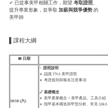
✔
已從事美甲相關工作，期望
考取證照
、
提升專業形象，並爭取
加薪與競爭優勢
的
美甲師
▌課程大綱
📅
日期
✨
證照說明
🔹
認識 TNA 美甲證照
🔹
考證規則與報名注意事項
💅
基礎概念
🔹
美甲產業概念 + 美甲產品、工具介紹
10/18 (
六)
🔹
指甲基本構造與甲型分析、常見 Q&A