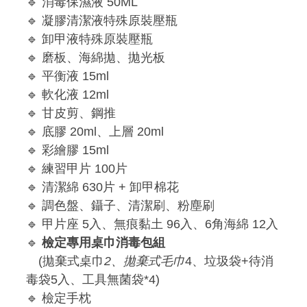
🔹 消毒保濕液 50ML
🔹 凝膠清潔液特殊原裝壓瓶
🔹 卸甲液特殊原裝壓瓶
🔹 磨板、海綿拋、拋光板
🔹 平衡液 15ml
🔹 軟化液 12ml
🔹 甘皮剪、鋼推
🔹 底膠 20ml、上層 20ml
🔹 彩繪膠 15ml
🔹 練習甲片 100片
🔹 清潔綿 630片 + 卸甲棉花
🔹 調色盤、鑷子、清潔刷、粉塵刷
🔹 甲片座 5入、無痕黏土 96入、6角海綿 12入
🔹
檢定專用桌巾消毒包組
(拋棄式桌巾
2、拋棄式毛巾
4、垃圾袋+待消
毒袋5入、工具無菌袋*4)
🔹 檢定手枕