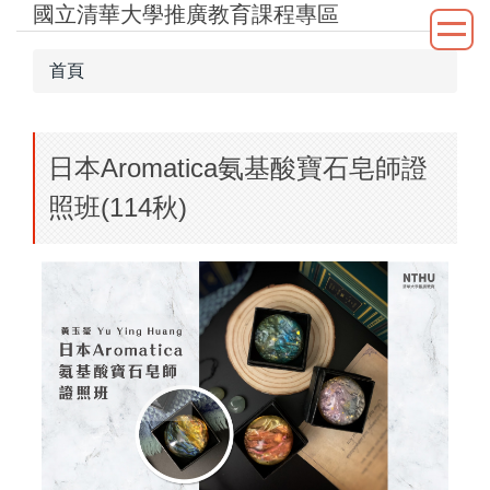
國立清華大學推廣教育課程專區
跳
到
主
首頁
要
內
容
日本Aromatica氨基酸寶石皂師證
區
照班(114秋)