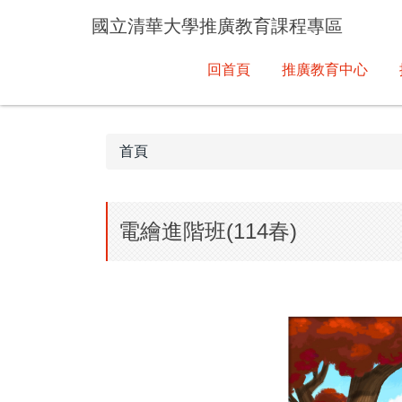
跳
國立清華大學推廣教育課程專區
到
主
回首頁
推廣教育中心
要
內
容
區
首頁
電繪進階班(114春)