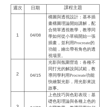
課程主題
週次
日期
構圖與透視設計：基本插
畫構圖理論開始講解，配
合簡單透視教學，教導同
1
04/08
學如何從小草稿開始一張
插畫，並利用Procreate的
功能，繪出帶有角色的透
視場景。
光影與氛圍營造：各種不
同打光的解說與試範，教
2
04/15
導同學利用Procreate功能
快繪製光影，用光影來說
故事。
上色技巧與色彩表現：基
礎色彩理論與各種上色的
3