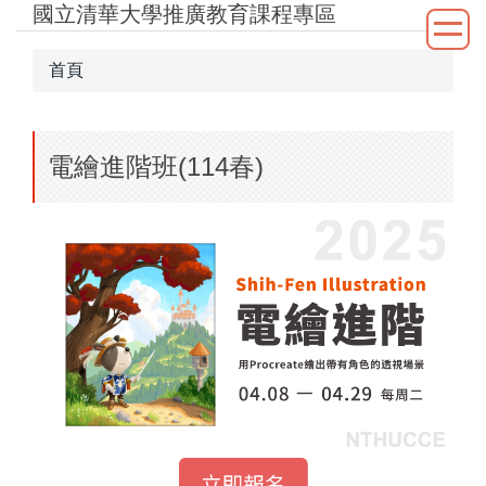
國立清華大學推廣教育課程專區
跳
到
主
首頁
要
內
容
電繪進階班(114春)
區