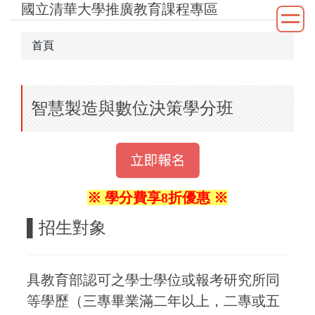
國立清華大學推廣教育課程專區
跳
到
主
首頁
要
內
容
智慧製造與數位決策學分班
區
※ 學分費享8折優惠 ※
▌
招生對象
具教育部認可之學士學位或報考研究所同
等學歷（三專畢業滿二年以上，二專或五