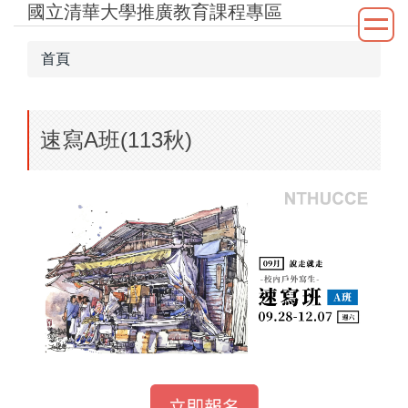
國立清華大學推廣教育課程專區
跳
到
主
首頁
要
內
容
速寫A班(113秋)
區