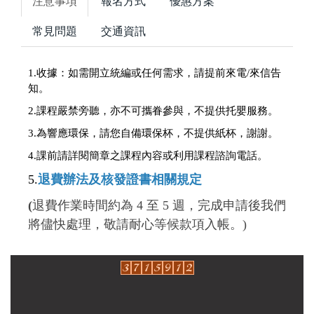
注意事項
報名方式
優惠方案
常見問題
交通資訊
1.收據：
如需開立統編或任何需求，請提前來電/來信告
知。
2.課程嚴禁旁聽，亦不可攜眷參與，不提供托嬰服務。
3.為響應環保，請您自備環保杯，不提供紙杯，謝謝。
4.
課前請詳閱簡章之課程內容或利用課程諮詢電話。
5.
退費辦法及核發證書相關規定
(
退費作業時間約為 4 至 5 週，完成申請後我們
將儘快處理，敬請耐心等候款項入帳。)