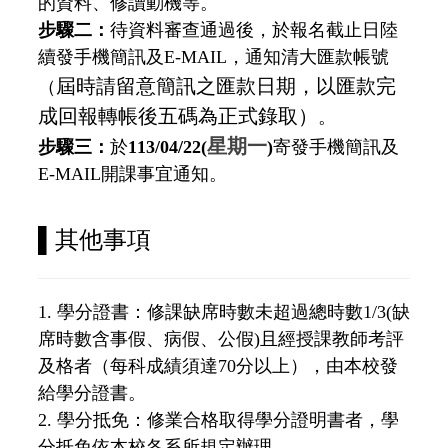
的資料、修讀動機等。
步驟二：
待資料審查通過後，於報名截止日陸
續發手機簡訊及E-MAIL，通知清大匯款帳號
屆時請留意簡訊之匯款日期，以匯款完
（
成回報轉帳後五碼為正式錄取）
。
星期一
步驟三：
於
113/04/22(
)
寄發手機簡訊及
E-MAIL開課事宜通知。
▌
其他事項
1. 學分證書：修課缺席時數未超過總時數1/3(缺
席時數含事假、病假、公假)且經授課教師考評
及格者（每科成績須達70分以上），由本校發
給學分證書。
2.
學分抵免：修業合格取得學分證明書者，學
分抵免依本校各系所規定辦理。