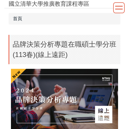
國立清華大學推廣教育課程專區
跳
到
主
首頁
要
內
容
品牌決策分析專題在職碩士學分班
區
(113春)(線上遠距)