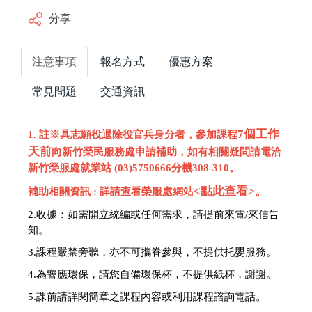
分享
注意事項
報名方式
優惠方案
常見問題
交通資訊
7個工作
1. 註※具志願役退除役官兵身分者，參加課程
天前
向新竹榮民服務處申請補助，如有相關疑問請電洽
新竹榮服處就業站 (03)5750666分機308-310。
<點此查看>
。
補助相關資訊 : 詳請查看榮服處網站
2.收據：
如需開立統編或任何需求，請提前來電/來信告
知。
3.課程嚴禁旁聽，亦不可攜眷參與，不提供托嬰服務。
4.為響應環保，請您自備環保杯，不提供紙杯，謝謝。
5.
課前請詳閱簡章之課程內容或利用課程諮詢電話。