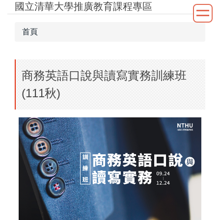
國立清華大學推廣教育課程專區
跳
到
主
首頁
要
內
容
商務英語口說與讀寫實務訓練班
區
(111秋)