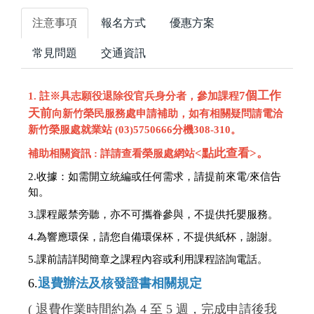
注意事項
報名方式
優惠方案
常見問題
交通資訊
7個工作
1. 註※具志願役退除役官兵身分者，參加課程
天前
向新竹榮民服務處申請補助，如有相關疑問請電洽
新竹榮服處就業站 (03)5750666分機308-310。
<點此查看>
。
補助相關資訊 : 詳請查看榮服處網站
2.收據：
如需開立統編或任何需求，請提前來電/來信告
知。
3.課程嚴禁旁聽，亦不可攜眷參與，不提供托嬰服務。
4.為響應環保，請您自備環保杯，不提供紙杯，謝謝。
5.
課前請詳閱簡章之課程內容或利用課程諮詢電話。
6.
退費辦法及核發證書相關規定
( 退費作業時間約為 4 至 5 週，完成申請後我