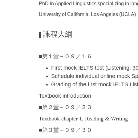
PhD in Applied Linguistics specializing in l
University of California, Los Angeles (UCLA)
課程大綱
▌
■第１堂－０９／１６
First mock IELTS test (Listening: 
Schedule individual online mock Sp
Grading of the first mock IELTS Li
Textbook introduction
■第２堂
－０９／２３
Textbook chapter 1, Reading & Writing
■第３堂－０９
／３０