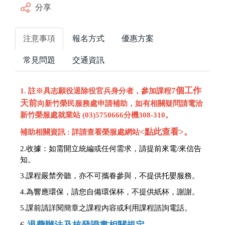
分享
注意事項
報名方式
優惠方案
常見問題
交通資訊
7個工作
1. 註※具志願役退除役官兵身分者，參加課程
天前
向新竹榮民服務處申請補助，如有相關疑問請電洽
新竹榮服處就業站 (03)5750666分機308-310。
<點此查看>
。
補助相關資訊 : 詳請查看榮服處網站
2.收據：
如需開立統編或任何需求，請提前來電/來信告
知。
3.課程嚴禁旁聽，亦不可攜眷參與，不提供托嬰服務。
4.為響應環保，請您自備環保杯，不提供紙杯，謝謝。
5.
課前請詳閱簡章之課程內容或利用課程諮詢電話。