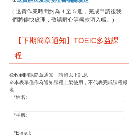
6.
退費辦法及核發證書相關規定
( 退費作業時間約為 4 至 5 週，完成申請後我
們將儘快處理，敬請耐心等候款項入帳。)
【下期簡章通知】TOEIC多益課
程
欲收到開課簡章通知，請留以下訊息
※本表單僅作為通知課程上架使用，不代表完成課程報
名
*
姓名:
*
手機:
*
E-mail: