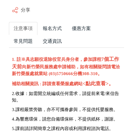
分享
注意事項
報名方式
優惠方案
常見問題
交通資訊
7個工作
1. 註※具志願役退除役官兵身分者，參加課程
天前
向新竹榮民服務處申請補助，如有相關疑問請電洽
新竹榮服處就業站 (03)5750666分機308-310。
<點此查看>
。
補助相關資訊 : 詳請查看榮服處網站
2.收據：
如需開立統編或任何需求，請提前來電/來信告
知。
3.課程嚴禁旁聽，亦不可攜眷參與，不提供托嬰服務。
4.為響應環保，請您自備環保杯，不提供紙杯，謝謝。
5.
課前請詳閱簡章之課程內容或利用課程諮詢電話。