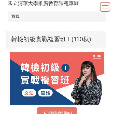
國立清華大學推廣教育課程專區
跳
到
主
首頁
要
內
容
韓檢初級實戰複習班 I (110秋)
區