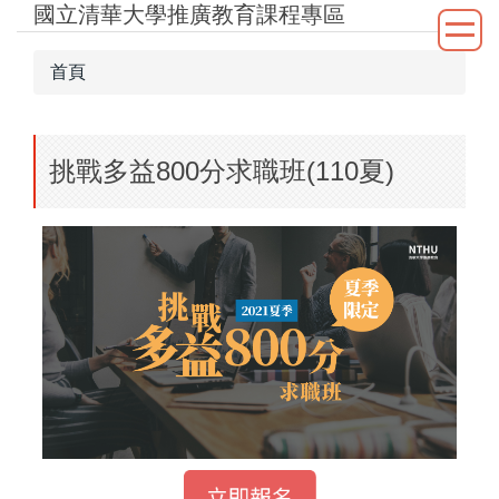
國立清華大學推廣教育課程專區
跳
到
主
首頁
要
內
容
挑戰多益800分求職班(110夏)
區