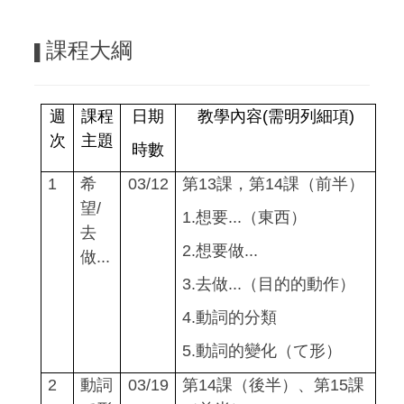
課程大綱
▌
週
課程
日期
教學內容
(
需明列細項
)
次
主題
時數
1
希
03/12
第13課，第14
課（前半）
望/
1.
想要...（東西）
去
2.
想要做...
做...
3.
去做...（目的的動作）
4.
動詞的分類
5.
動詞的變化（て形）
2
動詞
03/19
第14課（後半）、第15
課