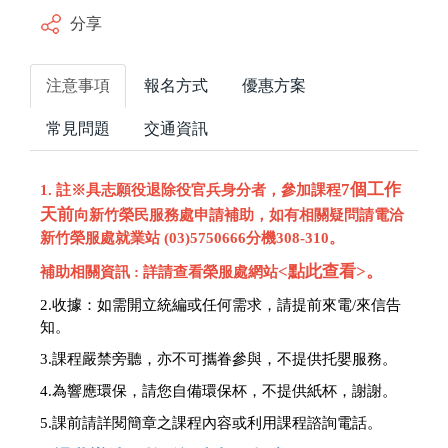
分享
注意事項
報名方式
優惠方案
常見問題
交通資訊
7個工作
1. 註※具志願役退除役官兵身分者，參加課程
天前
向新竹榮民服務處申請補助，如有相關疑問請電洽
新竹榮服處就業站 (03)5750666分機308-310。
<點此查看>
。
補助相關資訊 : 詳請查看榮服處網站
2.收據：
如需開立統編或任何需求，請提前來電/來信告
知。
3.課程嚴禁旁聽，亦不可攜眷參與，不提供托嬰服務。
4.為響應環保，請您自備環保杯，不提供紙杯，謝謝。
5.
課前請詳閱簡章之課程內容或利用課程諮詢電話。