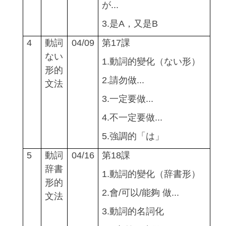
が
...
3.
是A，又是B
4
動詞
04/09
第
17
課
ない
1.
動詞的變化（ない形）
形的
2.
請勿做...
文法
3.
一定要做...
4.
不一定要做...
5.
強調的「は」
5
動詞
04/16
第18課
辞書
1.
動詞的變化（辞書形）
形的
2.
會/可以/
能夠 做...
文法
3.
動詞的名詞化