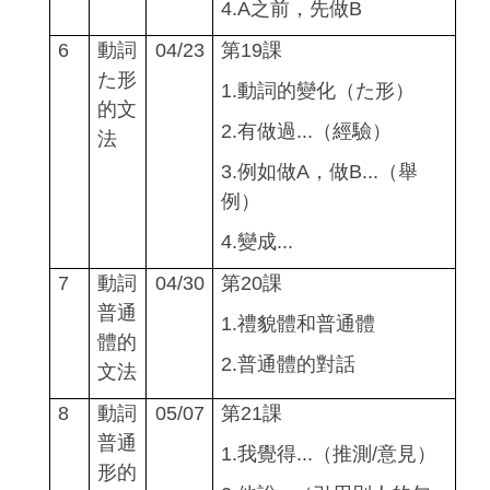
4.A
之前，先做B
6
動詞
04/23
第
19
課
た形
1.
動詞的變化（た形）
的文
2.
有做過...（經驗）
法
3.
例如做A，做B...
（舉
例）
4.
變成...
7
動詞
04/30
第20課
普通
1.
禮貌體和普通體
體的
2.
普通體的對話
文法
8
動詞
05/07
第21課
普通
1.
我覺得...（推測/
意見）
形的