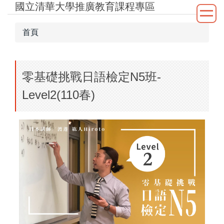
國立清華大學推廣教育課程專區
跳
到
主
首頁
要
內
容
零基礎挑戰日語檢定N5班-
區
Level2(110春)