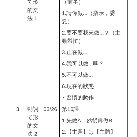
て形
（前半）
的文
1.
請你做...（指示，委
法 1
託）
2.
要不要我來做...？（主
動幫忙）
3.
正在做...
4.
我可以做...嗎？
5.
不可以做...
6.
現在的狀態
7.
習慣的動作
3
動詞
03/26
第16課
て形
1.
先做A，然後再做B
的文
2.
【主題】は【主體】
法 2