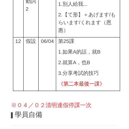
動詞
1.
別人給我
...
2
2.
【て形】＋あげます
/
も
らいます
/
くれます（恩
惠）
12
假設
06/04
第25課
1.
如果A的話，就B
2.
就算A，也B
3.
分享考試的技巧
《第二本最後一課》
※０４／０２清明連假停課一次
學員自備
▌