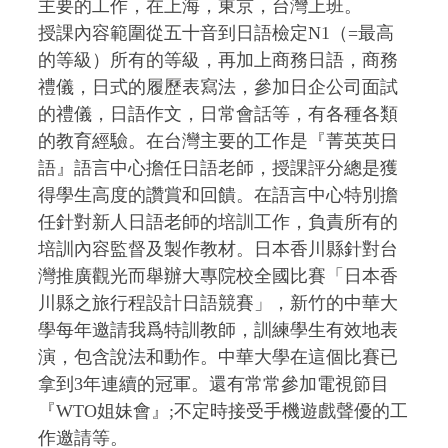
主要的工作，在上海，東京，台灣上班。
授課內容範圍從五十音到日語檢定N1（=最高
的等級）所有的等級，再加上商務日語，商務
禮儀，日式的履歷表寫法，參加日企公司面試
的禮儀，日語作文，日常會話等，有各種各類
的教育經驗。在台灣主要的工作是『菁英英日
語』語言中心擔任日語老師，授課評分總是獲
得學生高度的讚賞和回饋。在語言中心特別擔
任針對新人日語老師的培訓工作，負責所有的
培訓內容監督及製作教材。日本香川縣針對台
灣推廣觀光而舉辦大專院校全國比賽「日本香
川縣之旅行程設計日語競賽」，新竹的中華大
學每年邀請我爲特訓教師，訓練學生有效地表
演，包含說法和動作。中華大學在這個比賽已
拿到3年連續的冠軍。還有常常參加電視節目
『WTO姐妹會』;不定時接受手機遊戲聲優的工
作邀請等。