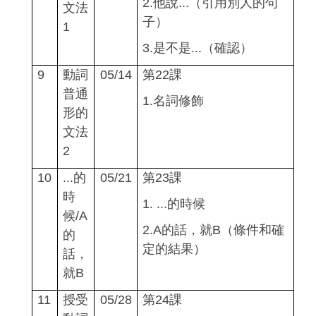
2.
他說...（引用別人的句
文法
子）
1
3.
是不是...（確認）
9
動詞
05/14
第22課
普通
1.
名詞修飾
形的
文法
2
10
...
的
05/21
第23課
時
1. ...
的時候
候/A
2.A
的話，就B（條件和確
的
定的結果）
話，
就B
11
授受
05/28
第
24
課