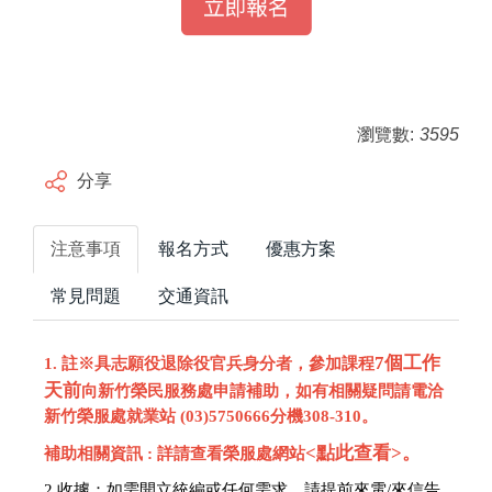
瀏覽數:
3595
分享
注意事項
報名方式
優惠方案
常見問題
交通資訊
7個工作
1. 註※具志願役退除役官兵身分者，參加課程
天前
向新竹榮民服務處申請補助，如有相關疑問請電洽
新竹榮服處就業站 (03)5750666分機308-310。
<點此查看>
。
補助相關資訊 : 詳請查看榮服處網站
2.收據：
如需開立統編或任何需求，請提前來電/來信告