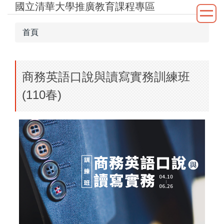
國立清華大學推廣教育課程專區
跳
到
主
首頁
要
內
容
商務英語口說與讀寫實務訓練班
區
(110春)