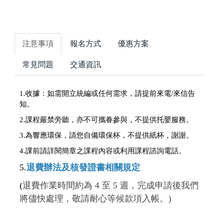
注意事項
報名方式
優惠方案
常見問題
交通資訊
1.收據：
如需開立統編或任何需求，請提前來電/來信告
知。
2.課程嚴禁旁聽，亦不可攜眷參與，不提供托嬰服務。
3.為響應環保，請您自備環保杯，不提供紙杯，謝謝。
4.
課前請詳閱簡章之課程內容或利用課程諮詢電話。
5.
退費辦法及核發證書相關規定
(
退費作業時間約為 4 至 5 週，完成申請後我們
將儘快處理，敬請耐心等候款項入帳。)